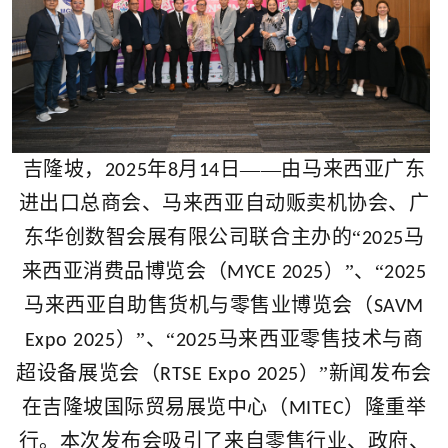
吉隆坡，
年
月
日——由马来西亚
广东
2025
8
14
进出口总商会、马来西亚自动贩卖机协会、广
东华创数智会展有限公司联合主办的“
马
2025
来西亚消费品博览会（
）
”
、“
MYCE 2025
2025
马来西亚自助售货机与零售业博览会（
SAVM
）”、“
马来西亚零售技术与商
Expo 2025
2025
超设备展览会
（
）
”
新闻发布会
RTSE Expo
2025
在吉隆坡国际贸易展览中心（
）隆重举
MITEC
行。本次发布会吸引了来自零售行业、
政府、