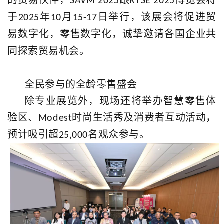
SAVM 2025
RTSE 2025
于
年
月
日举行，该展会将促进贸
2025
10
15-17
易数字化，零售数字化，诚挚邀请各国企业共
同探索贸易机会。
全民参与的全龄零售盛会
除专业展览外，现场还将举办智慧零售体
验区、
时尚生活秀及消费者互动活动，
Modest
预计吸引超
名观众参与。
25,000